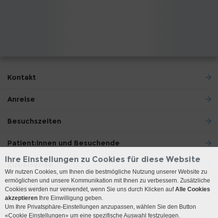
Kontakt
Anreise
Besuchszeiten
Patient:innen und Besuchende
Ihre Einstellungen zu Cookies für diese Website
Zuweisende
Wir nutzen Cookies, um Ihnen die bestmögliche Nutzung unserer Website zu
ermöglichen und unsere Kommunikation mit Ihnen zu verbessern. Zusätzliche
Berner Reha Zentrum
Cookies werden nur verwendet, wenn Sie uns durch Klicken auf
Alle Cookies
akzeptieren
Ihre Einwilligung geben.
Um Ihre Privatsphäre-Einstellungen anzupassen, wählen Sie den Button
Jobs und Karriere
«Cookie Einstellungen» um eine spezifische Auswahl festzulegen.