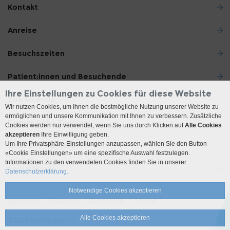
Kontakt
Anreise
Besuchszeiten
Patient:innen und Besuchende
Ihre Einstellungen zu Cookies für diese Website
Zuweisende
Wir nutzen Cookies, um Ihnen die bestmögliche Nutzung unserer Website zu
ermöglichen und unsere Kommunikation mit Ihnen zu verbessern. Zusätzliche
Berner Reha Zentrum
Cookies werden nur verwendet, wenn Sie uns durch Klicken auf
Alle Cookies
akzeptieren
Ihre Einwilligung geben.
Um Ihre Privatsphäre-Einstellungen anzupassen, wählen Sie den Button
Jobs und Karriere
«Cookie Einstellungen» um eine spezifische Auswahl festzulegen.
Informationen zu den verwendeten Cookies finden Sie in unserer
Social Media
Datenschutzerklärung.
Notwendige Cookies akzeptieren
Impressum
Disclaimer
Datenschutz
Sitemap
Alle Cookies akzeptieren
© 2026 Insel Gruppe AG